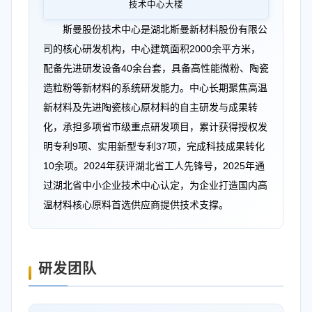
技术中心大楼
斯曼股份技术中心是湖北斯曼新材料股份有限公
司的核心研发机构，中心建筑面积2000余平方米，
配备先进研发设备40余台套，具备高性能微粉、陶瓷
造粒粉等新材料的系统研发能力。中心长期聚焦高温
新材料及先进陶瓷核心原材料的自主研发与成果转
化，承担多项省市级重点研发项目，累计获得授权发
明专利9项、实用新型专利37项，完成科技成果转化
10余项。2024年获评湖北省工人先锋号，2025年通
过湖北省中小企业技术中心认定，为企业打造国内高
温材料核心原料首选供应商提供技术支撑。
研发团队