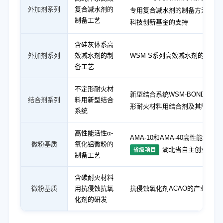
外加剂系列
复合减水剂的
专用复合减水剂的制备方法”，获
制备工艺
科技创新基金的支持
含硅灰体系高
外加剂系列
效减水剂的制
WSM-S系列高效减水剂的产业
备工艺
不定形耐火材
新型结合系统WSM-BOND的产
结合剂系列
料用新型结合
形耐火材料用结合剂及其制备方法
系统
高性能活性α-
AMA-10和AMA-40高性能氧
微粉基质
氧化铝微粉的
湖北省自主创业战略
省级项目
制备工艺
含碳耐火材料
微粉基质
用抗侵蚀抗氧
抗侵蚀氧化剂ACAO的产业化
化剂的研发