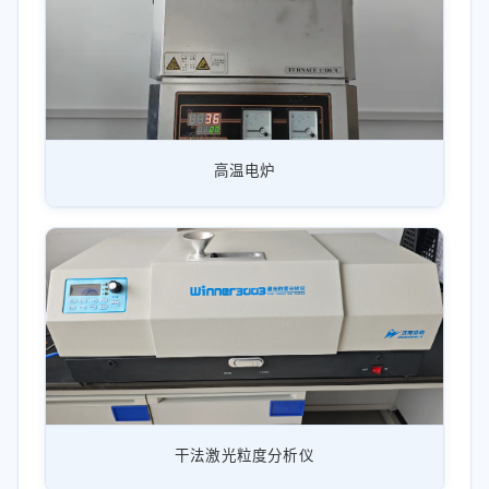
高温电炉
干法激光粒度分析仪