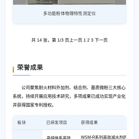
多功能粉体物理特性测定仪
共 14 张，第 1/3 页
上一页
1
2
3
下一页
荣誉成果
公司聚焦耐火材料外加剂、结合剂、基质微粉三大核心
系统，持续开展应用技术研究，多项成果已成功实现产业化
并获得国家专利授权。
板块
已研发项目
获得成果
WSM-R系列高效减水剂的产业
高纯体系高效