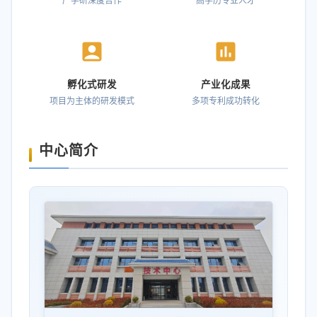
产学研深度合作
高学历专业人才
孵化式研发
产业化成果
项目为主体的研发模式
多项专利成功转化
中心简介