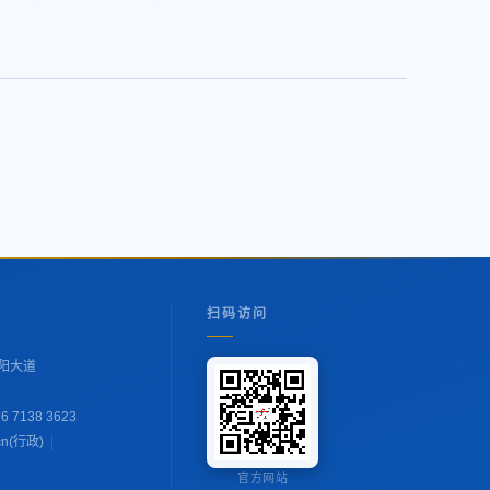
扫码访问
阳大道
6 7138 3623
cn(行政)
|
官方网站