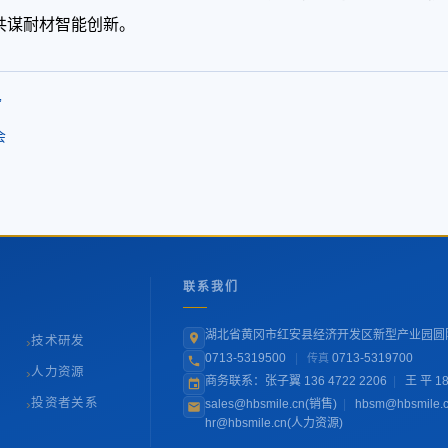
共谋耐材智能创新。
”
会
联系我们
湖北省黄冈市红安县经济开发区新型产业园圆
›
技术研发
0713-5319500
|
0713-5319700
传真
›
人力资源
商务联系：张子翼 136 4722 2206
|
王 平 18
›
投资者关系
sales@hbsmile.cn(销售)
|
hbsm@hbsmile.
hr@hbsmile.cn(人力资源)